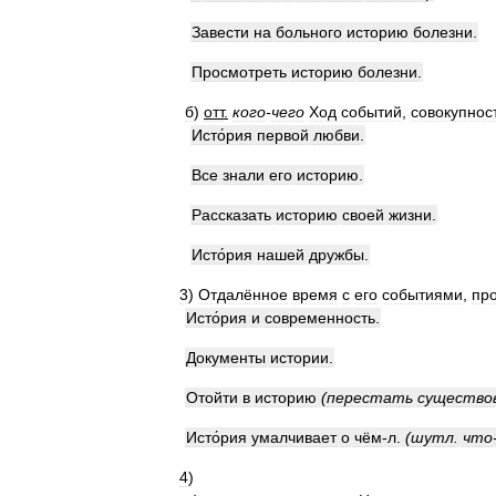
Завести
на
больного
историю
болезни
.
Просмотреть
историю
болезни
.
б
)
отт
.
кого
-
чего
Ход
событий
,
совокупнос
Исто́рия
первой
любви
.
Все
знали
его
историю
.
Рассказать
историю
своей
жизни
.
Исто́рия
нашей
дружбы
.
3
)
Отдалённое
время
с
его
событиями
,
пр
Исто́рия
и
современность
.
Документы
истории
.
Отойти
в
историю
(
перестать
существо
Исто́рия
умалчивает
о
чём
-
л
.
(
шутл
.
что
4
)