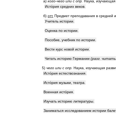
а
)
кого
-
чего
или
с
опр
.
Наука
,
изучающая
Исто́рия
средних
веков
.
б
)
отт
.
Предмет
преподавания
в
средней
Учитель
истории
.
Оценка
по
истории
.
Пособие
,
учебник
по
истории
.
Вести
курс
новой
истории
.
Читать
историю
Германии
(
разг
.
читать
5
)
чего
или
с
опр
.
Наука
,
изучающая
разви
Исто́рия
естествознания
.
Исто́рия
музыки
,
театра
.
Военная
исто́рия
.
Изучать
историю
литературы
.
Заниматься
исследованием
истории
бале