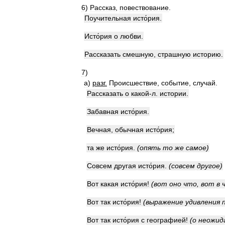
6
)
Рассказ
,
повествование
.
Поучительная
исто́рия
.
Исто́рия
о
любви
.
Рассказать
смешную
,
страшную
историю
.
7
)
а
)
разг
.
Происшествие
,
событие
,
случай
.
Рассказать
о
какой
-
л
.
истории
.
Забавная
исто́рия
.
Вечная
,
обычная
исто́рия
;
та
же
исто́рия
.
(
опять
то
же
самое
)
Совсем
другая
исто́рия
.
(
совсем
другое
)
Вот
какая
исто́рия
!
(
вот
оно
что
,
вот
в
Вот
так
исто́рия
!
(
выражение
удивления
Вот
так
исто́рия
с
географией
!
(
о
неожид