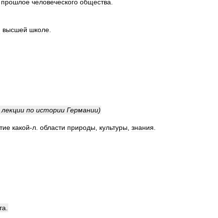
прошлое
человеческого
общества
.
и
высшей
школе
.
лекции
по
истории
Германии
)
тие
какой
-
л
.
области
природы
,
культуры
,
знания
.
та
.