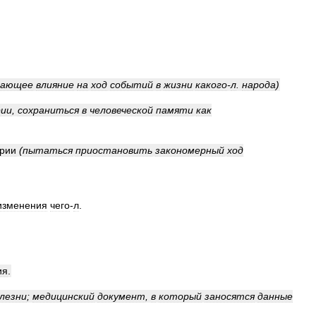
шающее
влияние
на
ход
событий
в
жизни
какого
-
л
.
народа
)
рии
,
сохраниться
в
человеческой
памяти
как
ории
(
пытаться
приостановить
закономерный
ход
изменения
чего
-
л
.
ия
.
лезни
;
медицинский
документ
,
в
который
заносятся
данные