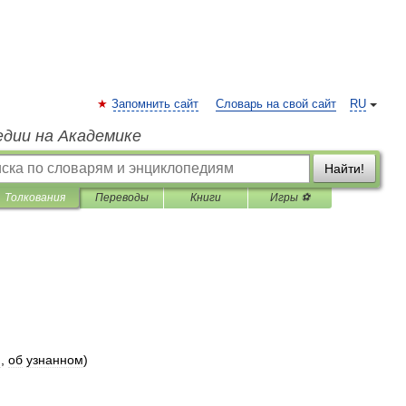
Запомнить сайт
Словарь на свой сайт
RU
едии на Академике
Найти!
Толкования
Переводы
Книги
Игры ⚽
м
,
об
узнанном
)