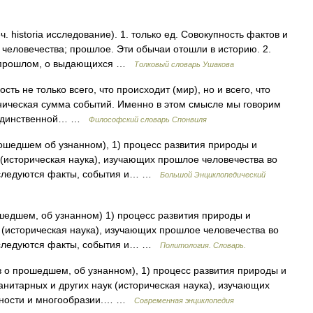
 historia исследование). 1. только ед. Совокупность фактов и
человечества; прошлое. Эти обычаи отошли в историю. 2.
 о прошлом, о выдающихся …
Толковый словарь Ушакова
ь не только всего, что происходит (мир), но и всего, что
ническая сумма событий. Именно в этом смысле мы говорим
я единственной… …
Философский словарь Спонвиля
прошедшем об узнанном), 1) процесс развития природы и
(историческая наука), изучающих прошлое человечества во
Исследуются факты, события и… …
Большой Энциклопедический
рошедшем, об узнанном) 1) процесс развития природы и
 (историческая наука), изучающих прошлое человечества во
Исследуются факты, события и… …
Политология. Словарь.
аз о прошедшем, об узнанном), 1) процесс развития природы и
нитарных и других наук (историческая наука), изучающих
етности и многообразии.… …
Современная энциклопедия