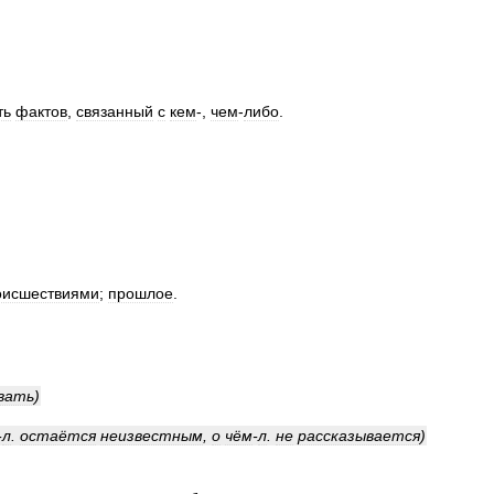
ть
фактов
,
связанный
с
кем
-,
чем
-
либо
.
оисшествиями
;
прошлое
.
вать
)
-
л
.
остаётся
неизвестным
,
о
чём
-
л
.
не
рассказывается
)