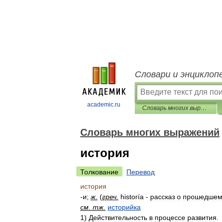
Словари и энциклоп
academic.ru
Словарь многих выражений
Словарь многих выражений
история
Толкование
Перевод
история
-
и
;
ж
.
(
греч
.
historía
-
рассказ
о
прошедше
см
.
тж
.
историйка
1
)
Действительность
в
процессе
развития
.