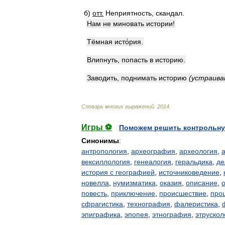
б
)
отт
.
Неприятность
,
скандал
.
Нам
не
миновать
истории
!
Тёмная
исто́рия
.
Влипнуть
,
попасть
в
историю
.
Заводить
,
поднимать
историю
(
устраив
Словарь
многих
выражений
.
2014
.
Игры ⚽
Поможем решить контрольну
Синонимы
:
антропология
,
археография
,
археология
,
вексиллология
,
генеалогия
,
геральдика
,
де
история с географией
,
источниковедение
,
новелла
,
нумизматика
,
оказия
,
описание
,
повесть
,
приключение
,
происшествие
,
про
сфрагистика
,
технография
,
фалеристика
,
эпиграфика
,
эпопея
,
этнография
,
этрускол