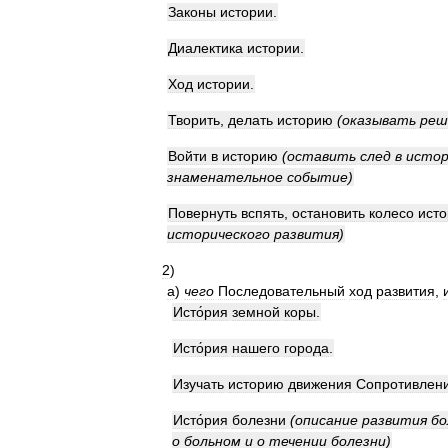
Законы
истории
.
Диалектика
истории
.
Ход
истории
.
Творить
,
делать
историю
(
оказывать
ре
Войти
в
историю
(
оставить
след
в
исто
знаменательное
событие
)
Повернуть
вспять
,
остановить
колесо
ист
исторического
развития
)
2
)
а
)
чего
Последовательный
ход
развития
,
Исто́рия
земной
коры
.
Исто́рия
нашего
города
.
Изучать
историю
движения
Сопротивлен
Исто́рия
болезни
(
описание
развития
бо
о
больном
и
о
течении
болезни
)