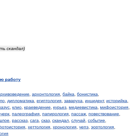
ать
скандал
)
ю работу
архивоведение
,
архонтология
,
байка
,
бонистика
,
ло
,
дипломатика
,
египтология
,
заваруха
,
инцидент
,
историйка
,
казус
,
клио
,
краеведение
,
курьез
,
медиевистика
,
мифоистория
,
очерк
,
палеография
,
папирология
,
пассаж
,
повествование
,
шлое
,
рассказ
,
сага
,
сказ
,
скандал
,
случай
,
событие
,
фотоистория
,
хеттология
,
хронология
,
чепэ
,
эортология
,
огия