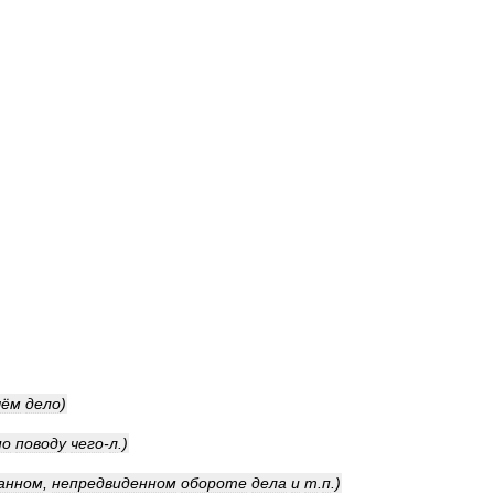
чём
дело
)
по
поводу
чего
-
л
.)
анном
,
непредвиденном
обороте
дела
и
т
.
п
.)