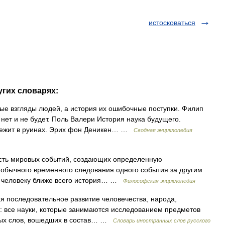
истосковаться
угих словарях:
е взгляды людей, а история их ошибочные поступки. Филип
 нет и не будет. Поль Валери История наука будущего.
лежит в руинах. Эрих фон Деникен… …
Сводная энциклопедия
ть мировых событий, создающих определенную
е обычного временного следования одного события за другим
что человеку ближе всего история… …
Философская энциклопедия
ая последовательное развитие человечества, народа,
ия: все науки, которые занимаются исследованием предметов
ных слов, вошедших в состав… …
Словарь иностранных слов русского